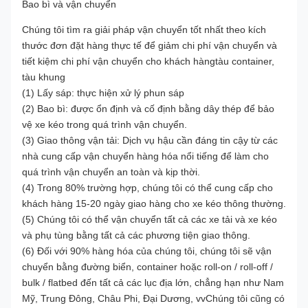
Bao bì và vận chuyển
Chúng tôi tìm ra giải pháp vận chuyển tốt nhất theo kích
thước đơn đặt hàng thực tế để giảm chi phí vận chuyển và
tiết kiệm chi phí vận chuyển cho khách hàngtàu container,
tàu khung
(1) Lấy sáp: thực hiện xử lý phun sáp
(2) Bao bì: được ổn định và cố định bằng dây thép để bảo
vệ xe kéo trong quá trình vận chuyển.
(3) Giao thông vận tải: Dịch vụ hậu cần đáng tin cậy từ các
nhà cung cấp vận chuyển hàng hóa nổi tiếng để làm cho
quá trình vận chuyển an toàn và kịp thời.
(4) Trong 80% trường hợp, chúng tôi có thể cung cấp cho
khách hàng 15-20 ngày giao hàng cho xe kéo thông thường.
(5) Chúng tôi có thể vận chuyển tất cả các xe tải và xe kéo
và phụ tùng bằng tất cả các phương tiện giao thông.
(6) Đối với 90% hàng hóa của chúng tôi, chúng tôi sẽ vận
chuyển bằng đường biển, container hoặc roll-on / roll-off /
bulk / flatbed đến tất cả các lục địa lớn, chẳng hạn như Nam
Mỹ, Trung Đông, Châu Phi, Đại Dương, vvChúng tôi cũng có