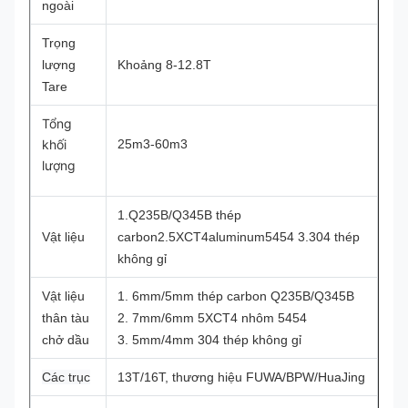
ngoài
Trọng
lượng
Khoảng 8-12.8T
Tare
Tổng
khối
25m3-60m3
lượng
1.Q235B/Q345B thép
Vật liệu
carbon
2.5XCT4aluminum5454 3.304 thép
không gỉ
Vật liệu
1. 6mm/5mm thép carbon Q235B/Q345B
thân tàu
2. 7mm/6mm 5XCT4 nhôm 5454
chở dầu
3. 5mm/4mm 304 thép không gỉ
Các trục
13T/16T, thương hiệu FUWA/BPW/HuaJing