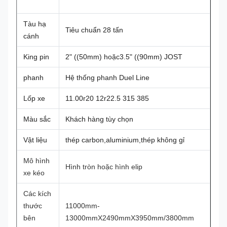
Tàu hạ
Tiêu chuẩn 28 tấn
cánh
King pin
2
" ((50mm) hoặc3.5" ((90mm) JOST
phanh
Hệ thống phanh Duel Line
Lốp xe
11.00r20 12r22.5 315 385
Màu sắc
Khách hàng tùy chọn
Vật liệu
thép carbon,aluminium,thép không gỉ
Mô hình
Hình tròn hoặc hình elip
xe kéo
Các kích
thước
11000mm-
bên
13000mmX2490mmX3950mm/3800mm