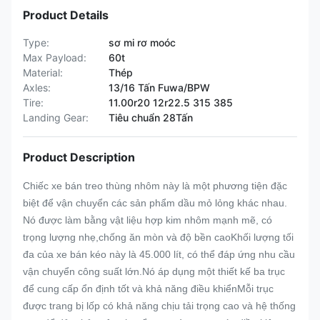
Product Details
Type:
sơ mi rơ moóc
Max Payload:
60t
Material:
Thép
Axles:
13/16 Tấn Fuwa/BPW
Tire:
11.00r20 12r22.5 315 385
Landing Gear:
Tiêu chuẩn 28Tấn
Product Description
Chiếc xe bán treo thùng nhôm này là một phương tiện đặc
biệt để vận chuyển các sản phẩm dầu mỏ lỏng khác nhau.
Nó được làm bằng vật liệu hợp kim nhôm mạnh mẽ, có
trọng lượng nhẹ,chống ăn mòn và độ bền caoKhối lượng tối
đa của xe bán kéo này là 45.000 lít, có thể đáp ứng nhu cầu
vận chuyển công suất lớn.Nó áp dụng một thiết kế ba trục
để cung cấp ổn định tốt và khả năng điều khiểnMỗi trục
được trang bị lốp có khả năng chịu tải trọng cao và hệ thống