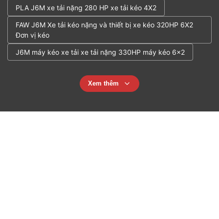
PLA J6M xe tải nặng 280 HP xe tải kéo 4X2
FAW J6M Xe tải kéo nặng và thiết bị xe kéo 320HP 6X2
Đơn vị kéo
J6M máy kéo xe tải xe tải nặng 330HP máy kéo 6x2
Xem thêm
Liên hệ với các chuyên gia của
chúng tôi và có được một tư vấn
miễn phí!
Serve with Heart, Create Value