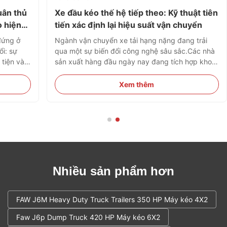
uân thủ
Xe đầu kéo thế hệ tiếp theo: Kỹ thuật tiên
o hiện
tiến xác định lại hiệu suất vận chuyển
đứng ở
Ngành vận chuyển xe tải hạng nặng đang trải
ổi: sự
qua một sự biến đổi công nghệ sâu sắc.Các nhà
tiện và
sản xuất hàng đầu ngày nay đang tích hợp khoa
lực toàn
học vật liệu tiên tiến, khí động học chính xác và
 xanh và
hệ thống quản lý hệ thống truyền động thông
Xem thêm
cách thức
minh để cung cấp mức độ hiệu quả và hiệu suất
hoạt động chưa từng có. ...
Nhiều sản phẩm hơn
FAW J6M Heavy Duty Truck Trailers 350 HP Máy kéo 4X2
Faw J6p Dump Truck 420 HP Máy kéo 6X2