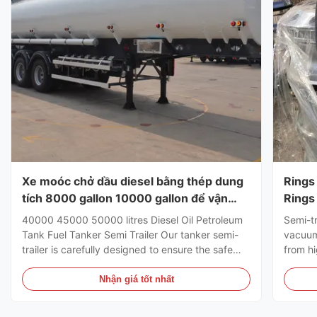
Xe moóc chở dầu diesel bằng thép dung
Rings
tích 8000 gallon 10000 gallon để vận
Rings
chuyển dầu
40000 45000 50000 litres Diesel Oil Petroleum
Semi-tr
Tank Fuel Tanker Semi Trailer Our tanker semi-
vacuum 
trailer is carefully designed to ensure the safe
from hi
and reliable transportation of a wide range of
durabil
liquid products, including petroleum, fuels,
manufa
Nhận giá tốt nhất
chemicals and more. It boasts a sturdy
ensure 
construction and specialized ...
consiste