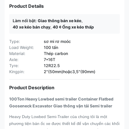
Product Details
Làm nổi bật:
Giao thông bán xe kéo
,
40 xe kéo bán chạy
,
40 ¢ Ống xe kéo thấp
Type:
sơ mi rơ moóc
Load Weight:
100 tấn
Material:
Thép carbon
Axle:
7*16T
Tyre:
12R22.5
Kingpin:
2"(50mm)hoặc3,5"(90mm)
Product Description
100Ton Heavy Lowbed semi trailer Container Flatbed
Gooseneck Excavator Giao thông vận tải Semi trailer
Heavy Duty Lowbed Semi-Trailer của chúng tôi là một
phương tiện bán ốc xe được thiết kế để vận chuyển các khối