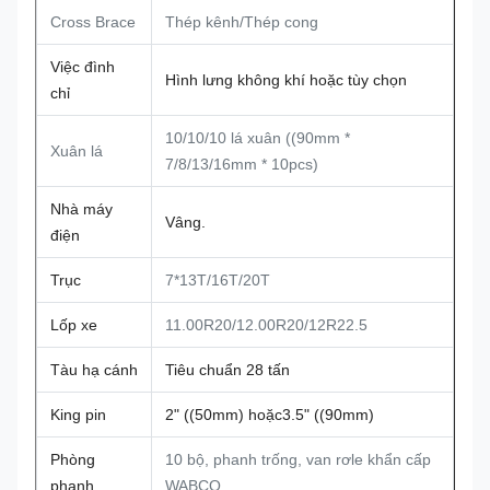
Cross Brace
Thép kênh/Thép cong
Việc đình
Hình lưng không khí hoặc tùy chọn
chỉ
10/10/10 lá xuân ((90mm *
Xuân lá
7/8/13/16mm * 10pcs)
Nhà máy
Vâng.
điện
Trục
7*13T/16T/20T
Lốp xe
11.00R20/12.00R20/12R22.5
Tàu hạ cánh
Tiêu chuẩn 28 tấn
King pin
2" ((50mm) hoặc3.5" ((90mm)
Phòng
10 bộ, phanh trống, van rơle khẩn cấp
phanh
WABCO