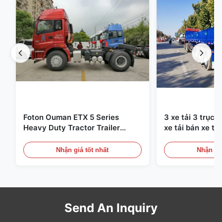
Foton Ouman ETX 5 Series
3 xe tải 3 trục 
Heavy Duty Tractor Trailer
xe tải bán xe tả
310HP 4X2 Đơn vị máy kéo
13000mm
Nhận giá tốt nhất
Nhận giá
Send An Inquiry