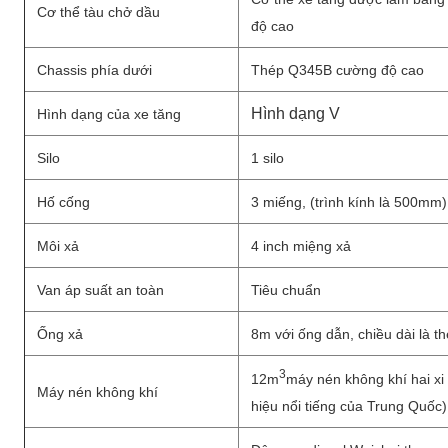
Cơ thể tàu chở dầu
độ cao
Chassis phía dưới
Thép Q345B cường độ cao
Hình dạng V
Hình dạng của xe tăng
Silo
1 silo
Hố cống
3 miếng, (trình kính là 500mm)
Môi xả
4 inch miệng xả
Van áp suất an toàn
Tiêu chuẩn
Ống xả
8m với ống dẫn, chiều dài là 
3
12m
máy nén không khí hai xi
Máy nén không khí
hiệu nổi tiếng của Trung Quốc)