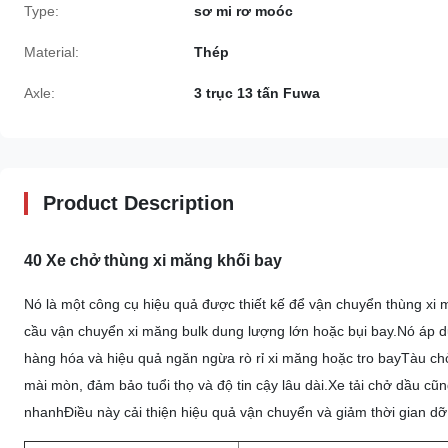
Type:
sơ mi rơ moóc
Material:
Thép
Axle:
3 trục 13 tấn Fuwa
Product Description
40 Xe chở thùng xi măng khối bay
Nó là một công cụ hiệu quả được thiết kế để vận chuyển thùng xi 
cầu vận chuyển xi măng bulk dung lượng lớn hoặc bụi bay.Nó áp 
hàng hóa và hiệu quả ngăn ngừa rò rỉ xi măng hoặc tro bayTàu ch
mài mòn, đảm bảo tuổi thọ và độ tin cậy lâu dài.Xe tải chở dầu cũn
nhanhĐiều này cải thiện hiệu quả vận chuyển và giảm thời gian dỡ