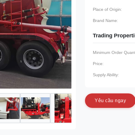
Place of Origin:
Brand Name:
Trading Propert
Minimum Order Quanti
Price:
Supply Ability:
Y
ê
u
c
ầ
u
n
g
a
y