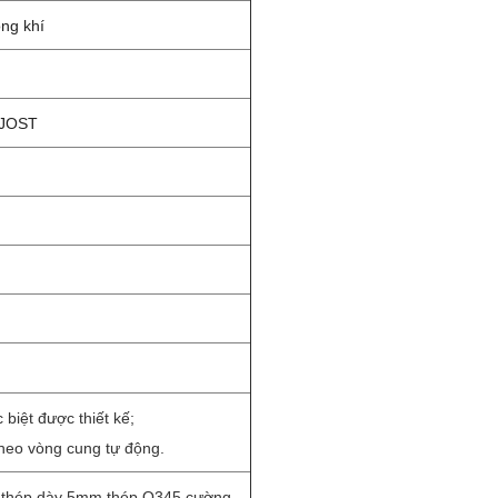
ng khí
 JOST
biệt được thiết kế;
heo vòng cung tự động.
g thép dày 5mm,thép Q345 cường