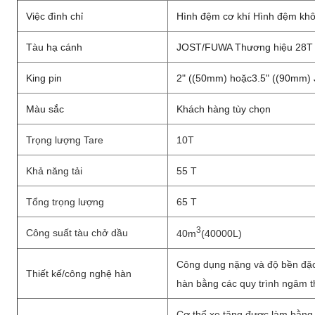
Việc đình chỉ
Hình đệm cơ khí Hình đệm khô
Tàu hạ cánh
JOST/FUWA Thương hiệu 28T
King pin
2" ((50mm) hoặc3.5" ((90mm)
Màu sắc
Khách hàng tùy chọn
Trọng lượng Tare
10T
Khả năng tải
55 T
Tổng trọng lượng
65 T
3
Công suất tàu chở dầu
40m
(40000L)
Công dụng nặng và độ bền đặc 
Thiết kế/công nghệ hàn
hàn bằng các quy trình ngâm t
Cơ thể xe tăng được làm bằn