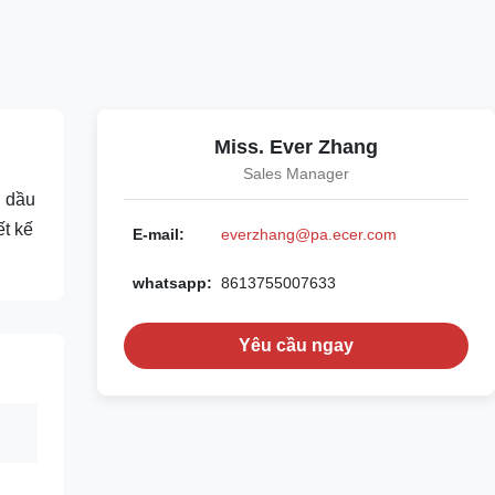
Miss. Ever Zhang
Sales Manager
ở dầu
ết kế
E-mail:
everzhang@pa.ecer.com
whatsapp:
8613755007633
Yêu cầu ngay