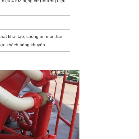
g hiệu 4102 động cơ (thương hiệu
chất khởi tạo, chống ăn mòn;
hai
ợc khách hàng khuyên