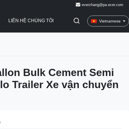
everzhang@pa.ecer.com
LIÊN HỆ CHÚNG TÔI
Vietnamese
llon Bulk Cement Semi
ilo Trailer Xe vận chuyển
s