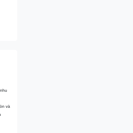
 nhu
mòn và
ả