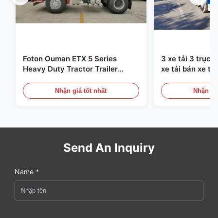
Foton Ouman ETX 5 Series
3 xe tải 3 trục 
Heavy Duty Tractor Trailer
xe tải bán xe tả
310HP 4X2 Đơn vị máy kéo
13000mm
Nhận giá tốt nhất
Nhận giá
Send An Inquiry
Name *